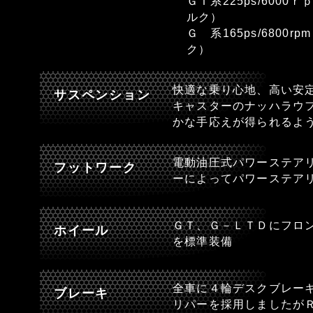
ＧＴ系225ps/6000
ルク）
Ｇ 系165ps/6800r
ク）
快適な乗り心地、高い安
サスペンション
キャスターのナッハラウ
かな手応えが得られるよ
電動油圧式パワーステア
フットワーク
ーによってパワーステア
ＧＴ、Ｇ－ＬＴＤにフロ
ホイール
を標準装備
全車に４輪デスクブレー
ブレーキ
リパーを採用しましたが