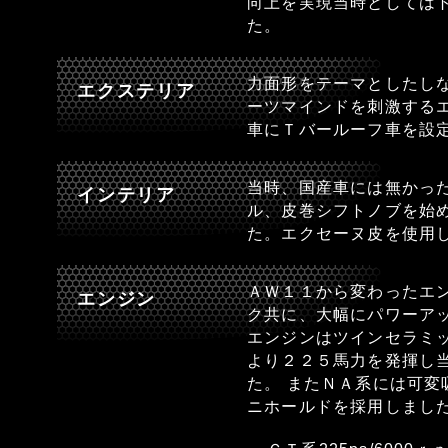
向上を実現当時としては
た。
力面形をテーマとしたし
エクステリア
ーツマインドを刺激する
車にＴバールーフ車を設
当時、国産車には無かっ
インテリア
ル、皮巻シフトノブを始
た。エクセーヌ皮を使用
ＡＷ１１から変わったエ
エンジン
ク共に、大幅にパワーア
エンジンはツインセラミ
より２２５馬力を発揮し
た。 またＮＡ系には可
ニホールドを採用しました