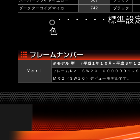
スーパーブライトイエロー
567
ブラック
ダークターコイズマイカ
742
ブラック
・・・・・・標
色
※モデルⅠ型 （平成１年１０月～平成３年１
ＶｅｒⅠ
フレームＮｏ ＳＷ２０－００００００１～Ｓ
ＭＲ２（ＳＷ２０）デビューモデルです。