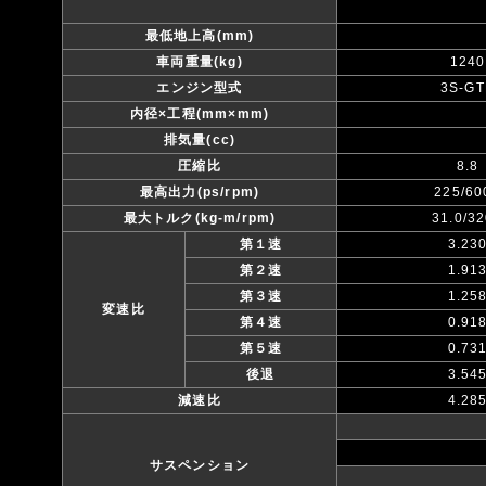
最低地上高(mm)
車両重量(kg)
1240
エンジン型式
3S-GT
内径×工程(mm×mm)
排気量(cc)
圧縮比
8.8
最高出力(ps/rpm)
225/60
最大トルク(kg-m/rpm)
31.0/3
第１速
3.23
第２速
1.91
第３速
1.25
変速比
第４速
0.91
第５速
0.73
後退
3.54
減速比
4.28
サスペンション