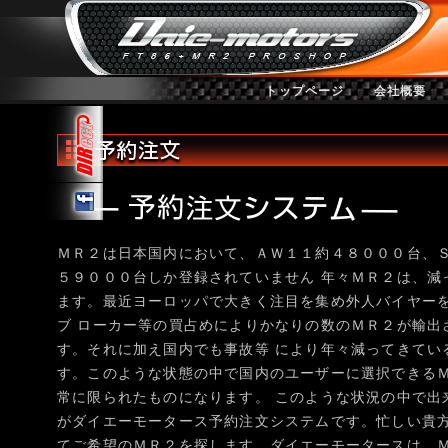
トップページ
会社概要
ＭＲ２は日本国内において、ＡＷ１１約４８０００台、
５９０００台しか登録されていません 年々ＭＲ２は、減
ます。最近ヨーロッパで大きく注目を集め外人バイヤー
ブ ローカー等の買占めによりかなりの数のＭＲ２が輸出
す。それに加え国内でも事故等 により年々減ってきてい
す。このような状態の中で国内のユーザーに選択できるＭ
常に限られたものになります。 このような状況の中で出
がダイエーモータース予約注文システムです。忙しい貴方
てご希望のＭＲ２を探します。ダイエーモータースは、