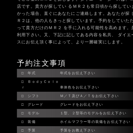
店です。貴方が探してい るＭＲ２も常日頃から探してい
かった場合、直ぐにあなたにご連絡します。あなたが探 
Ｒ２は、他の人もきっと探しています。予約をしていた
って貴方だけのＭＲ２ を手に入れる可能性を高めます。
利用下さい。又、下記に記してある内容を私共、 ダイエ
スにお伝え頂く事によって、より一層確実にします。
予約注文事項
□ 年式
年式をお伝え下さい
□ ＢｏｄｙＣｏｌｏ
ｒ
車体色をお伝え下さい
□ シフト
Ｍ／Ｔ及びＡ／Ｔをお伝え下さい
□ グレード
グレードをお伝え下さい
□ モデル
１型、２型等のモデルをお伝え下さい
□ 装備
ホイルマフラー等の装備をお伝え下さい
□ 予算
予算をお教え下さい